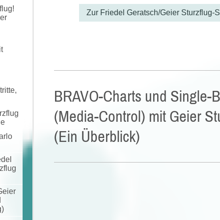
lug!
Zur Friedel Geratsch/Geier Sturzflug-S
der
t
itte,
BRAVO-Charts und Single-Be
(Media-Control) mit Geier St
rzflug
de
(Ein Überblick)
arlo
edel
zflug
Geier
d
)