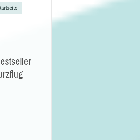
tartseite
stseller
urzflug