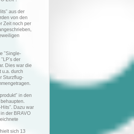
ts" aus der
urden von den
 Zeit noch per
angeschrieben,
eweiligen
e "Single-
 "LP's der
r. Dies war die
t u.a. durch
r Sturzflug-
ammengetragen.
produkt" in den
l behaupten.
Hits". Dazu war
" in der BRAVO
eichnete
ielt sich 13