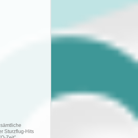
 sämtliche
r Sturzflug-Hits
O-Zeit".