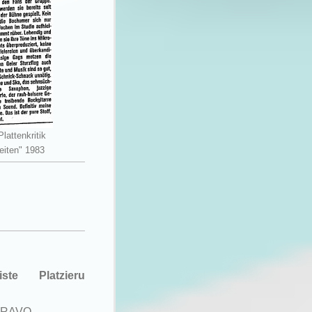
attenkritik
eiten" 1983
iste
Platzierung
RAVO-