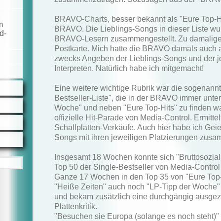
BRAVO-Charts, besser bekannt als "Eure Top-Hi
m
BRAVO. Die Lieblings-Songs in dieser Liste w
d-
BRAVO-Lesern zusammengestellt. Zu damaliger
Postkarte. Mich hatte die BRAVO damals auch 
zwecks Angeben der Lieblings-Songs und der j
Interpreten. Natürlich habe ich mitgemacht!
Eine weitere wichtige Rubrik war die sogenannt
Bestseller-Liste", die in der BRAVO immer unter
Woche" und neben "Eure Top-Hits" zu finden wa
offizielle Hit-Parade von Media-Control. Ermittel
Schallplatten-Verkäufe. Auch hier habe ich Geie
Songs mit ihren jeweiligen Platzierungen zus
Insgesamt 18 Wochen konnte sich "Bruttosozial
Top 50 der Single-Bestseller von Media-Contro
Ganze 17 Wochen in den Top 35 von "Eure Top-
"Heiße Zeiten" auch noch "LP-Tipp der Woche
und bekam zusätzlich eine durchgängig ausgez
Plattenkritik.
"Besuchen sie Europa (solange es noch steht)" h