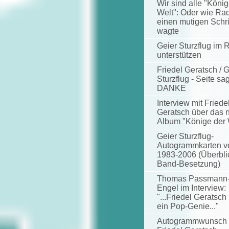
Wir sind alle "König
Welt": Oder wie Ra
einen mutigen Schri
wagte
Geier Sturzflug im 
unterstützen
Friedel Geratsch / G
Sturzflug - Seite sag
DANKE
Interview mit Friede
Geratsch über das 
Album "Könige der 
Geier Sturzflug-
Autogrammkarten v
1983-2006 (Überbli
Band-Besetzung)
Thomas Passmann
Engel im Interview:
"...Friedel Geratsch 
ein Pop-Genie..."
Autogrammwunsch