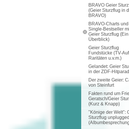
BRAVO Geier Sturzf
(Geier Sturzflug in 
BRAVO)
BRAVO-Charts und
Single-Bestseller mi
Geier Sturzflug (Ein
Überblick)
Geier Sturzflug
Fundstücke (TV-Auftr
Raritäten u.v.m.)
Gelandet: Geier Stu
in der ZDF-Hitpara
Der zweite Geier: C
von Steinfurt
Fakten rund um Fri
Geratsch/Geier Stur
(Kurz & Knapp)
"Könige der Welt": 
Sturzflug unplugge
(Albumbesprechung