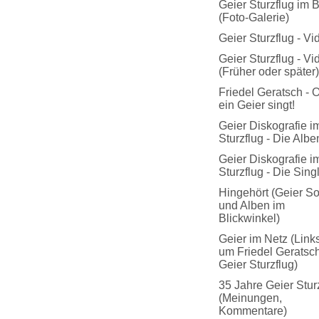
Geier Sturzflug im B
(Foto-Galerie)
Geier Sturzflug - Vi
Geier Sturzflug - Vi
(Früher oder später)
Friedel Geratsch - 
ein Geier singt!
Geier Diskografie i
Sturzflug - Die Albe
Geier Diskografie i
Sturzflug - Die Sing
Hingehört (Geier S
und Alben im
Blickwinkel)
Geier im Netz (Link
um Friedel Geratsch
Geier Sturzflug)
35 Jahre Geier Stur
(Meinungen,
Kommentare)