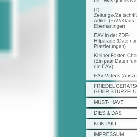
bei "Was gibt es N
(z)
Zeitungs-/Zeitschrif
Artikel (EAV/Klaus
Eberhartinger)
EAV in der ZDF-
Hitparade (Daten u
Platzierungen)
Kleiner Fakten-Che
(Ein paar Daten ru
die EAV)
EAV-Videos (Auszu
FRIEDEL GERATS
GEIER STURZFL
MUST- HAVE
DIES & DAS
KONTAKT
IMPRESSUM