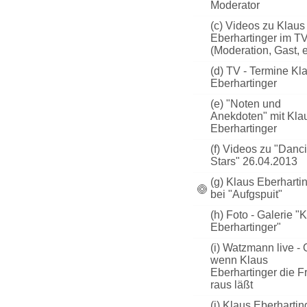
Moderator
(c) Videos zu Klaus
Eberhartinger im T
(Moderation, Gast, e
(d) TV - Termine Kl
Eberhartinger
(e) "Noten und
Anekdoten" mit Kla
Eberhartinger
(f) Videos zu "Danc
Stars" 26.04.2013
(g) Klaus Eberharti
bei "Aufgspuit"
(h) Foto - Galerie "
Eberhartinger"
(i) Watzmann live -
wenn Klaus
Eberhartinger die F
raus läßt
(j) Klaus Eberhartin