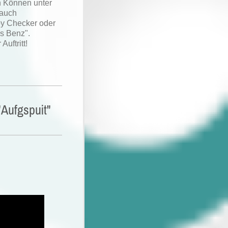
n Können unter
 auch
by Checker oder
s Benz".
uftritt!
"Aufgspuit"