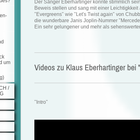
eues?"
Der Sänger Eberhartinger konnte stimmlich sei
Beweis stellen und sang mit einer Leichtigkkeit
"Evergreens" wie "Let's Twist again" von Chub
ten-
die wunderbare Janis Joplin-Nummer "Mercede
Ein sehr gelungener und mehr als sehenswerter A
nd
ck
nd um
Videos zu Klaus Eberhartinger bei 
g)
CH /
UG
"Intro"