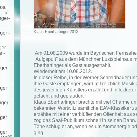
os,
 für
nger-
Klaus Eberhartinger 2013
ger -
ger
Am 01.08.2009 wurde im Bayrischen Fernsehe
e -
"Aufgspuit" aus dem Münchner Lustspielhaus m
Eberhartinger als Gast ausgestrahlt.
nger
Wiederholt am 10.08.2012.
In dieser Reihe, in der Werner Schmidbauer und
ihre Gäste empfangen, wird mit reichlich Musi
nger
des jeweiligen Künstlers erzählt und in locker
gelacht und geplaudert.
Klaus Eberhartinger brachte mit viel Charme u
nger -
bekannten Wortwitz sämtliche EAV-Klassiker z
erzählte mit einer verblüffenden Offenheit aus
nger
zog das Saal-Publikum schnell in seinen Bann.
Töne schlug er an, wenn es um Atomenergie o
nger
ging.