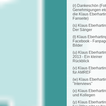
(r) Dankeschön (Fot
Genehmigungen etc.
die Klaus Eberharti
Fanseite)
(s) Klaus Eberhartin
Der Sänger
(t) Klaus Eberhartin
Facebook - Fanpag
Bilder
(u) Klaus Eberharti
2013 - Ein kleiner
Rückblick
(v) Klaus Eberharti
für AMREF
(w) Klaus Eberharti
"Interviews"
(x) Klaus Eberharti
und Kollegen
(y) Klaus Eberharti