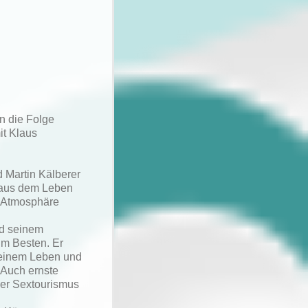
n die Folge
it Klaus
 Martin Kälberer
k aus dem Leben
er Atmosphäre
nd seinem
um Besten. Er
 seinem Leben und
 Auch ernste
der Sextourismus