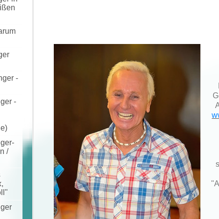
eißen
Warum
ger
nger -
G
ger -
A
w
ie)
nger-
n /
s
"A
,
ll"
nger