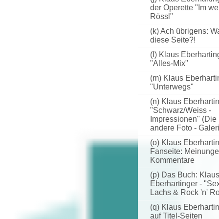
der Operette "Im w
Rössl"
(k) Ach übrigens: 
diese Seite?!
(l) Klaus Eberhartin
"Alles-Mix"
(m) Klaus Eberharti
"Unterwegs"
(n) Klaus Eberhartin
"Schwarz/Weiss -
Impressionen" (Die
andere Foto - Galer
(o) Klaus Eberharti
Fanseite: Meinunge
Kommentare
(p) Das Buch: Klau
Eberhartinger - "Sex
Lachs & Rock 'n' Ro
(q) Klaus Eberharti
auf Titel-Seiten