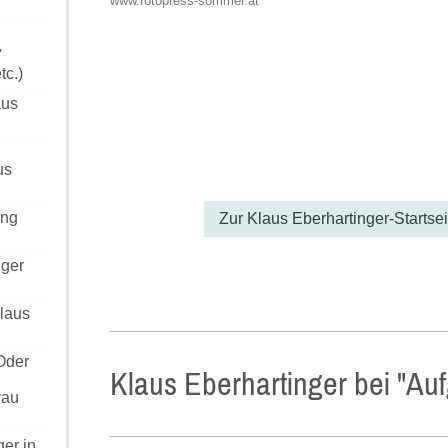
www.fotopress-sommer.at
V
tc.)
aus
us
ing
Zur Klaus Eberhartinger-Startsei
nger
Klaus
 Oder
Klaus Eberhartinger bei "Auf
rau
ger in