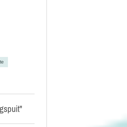
te
gspuit"