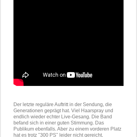
Der letzte reguläre Auftritt in der Sendung, die
Generationen geprägt hat. Viel Haarspray und
endlich wieder echter Live-Gesang. Die Band
befand sich in einer guten Stimmung. Das
Publikum ebenfalls. Aber zu einem vorderen Platz
hat es trotz "300 PS" leider nicht gereicht.